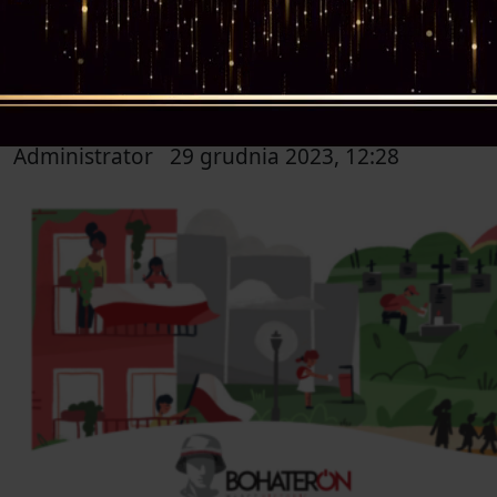
Podziękowanie za udział w akcji
„BohaterON w Twojej Szkole
2023”
Administrator
29 grudnia 2023, 12:28