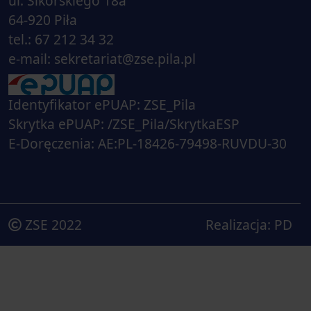
ul. Sikorskiego 18a
64-920 Piła
tel.: 67 212 34 32
e-mail: sekretariat@zse.pila.pl
Identyfikator ePUAP: ZSE_Pila
Skrytka ePUAP: /ZSE_Pila/SkrytkaESP
E-Doręczenia: AE:PL-18426-79498-RUVDU-30
ZSE 2022
Realizacja:
PD