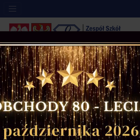
Powered by
Translate
Szczęśliwe numery:
4
30
Home
»
Wydarzenia
» Podziękowanie za udział w akcji „BohaterON w
Twojej Szkole 2023”