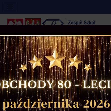
Powered by
Translate
Szczęśliwe numery:
4
30
Home
»
Wydarzenia
» Rodzinny wieczór w ZSE
Rodzinny wieczór w ZSE