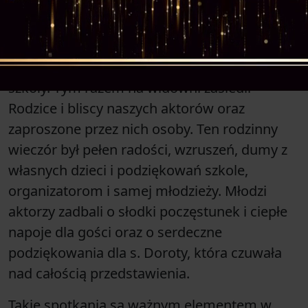
Administrator
12 stycznia 2025, 17:48
Po raz trzeci jasełka przygotowane przez
uczniów ZSE zostały odegrane w auli naszej
szkoły. Tym razem na widowni zasiedli
Rodzice i bliscy naszych aktorów oraz
zaproszone przez nich osoby. Ten rodzinny
wieczór był pełen radości, wzruszeń, dumy z
własnych dzieci i podziękowań szkole,
organizatorom i samej młodzieży. Młodzi
aktorzy zadbali o słodki poczęstunek i ciepłe
napoje dla gości oraz o serdeczne
podziękowania dla s. Doroty, która czuwała
nad całością przedstawienia.
Takie spotkania są ważnym elementem w